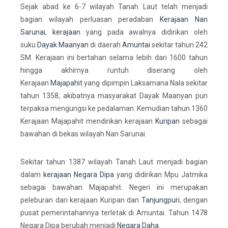
Sejak abad ke 6-7 wilayah Tanah Laut telah menjadi
bagian wilayah perluasan peradaban
Kerajaan Nan
Sarunai
,
kerajaan
yang pada awalnya didirikan oleh
suku
Dayak Maanyan
di daerah
Amuntai
sekitar tahun 242
SM. Kerajaan ini bertahan selama lebih dari 1600 tahun
hingga akhirnya runtuh diserang oleh
Kerajaan
Majapahit
yang dipimpin Laksamana Nala sekitar
tahun 1358, akibatnya masyarakat Dayak Maanyan pun
terpaksa mengungsi ke pedalaman.
Kemudian tahun 1360
Kerajaan Majapahit mendirikan kerajaan
Kuripan
sebagai
bawahan di bekas wilayah Nan Sarunai.
Sekitar tahun 1387 wilayah Tanah Laut menjadi bagian
dalam
kerajaan Negara Dipa
yang didirikan Mpu Jatmika
sebagai bawahan Majapahit. Negeri ini merupakan
peleburan dari kerajaan Kuripan dan
Tanjungpuri
, dengan
pusat pemerintahannya terletak di Amuntai. Tahun 1478
Negara Dipa berubah menjadi
Negara Daha
.