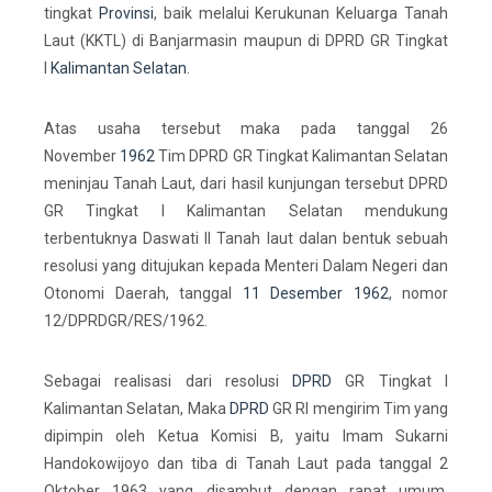
tingkat
Provinsi
, baik melalui Kerukunan Keluarga Tanah
Laut (KKTL) di Banjarmasin maupun di DPRD GR Tingkat
I
Kalimantan Selatan
.
Atas usaha tersebut maka pada tanggal 26
November
1962
Tim DPRD GR Tingkat Kalimantan Selatan
meninjau Tanah Laut, dari hasil kunjungan tersebut DPRD
GR Tingkat I Kalimantan Selatan mendukung
terbentuknya Daswati II Tanah laut dalan bentuk sebuah
resolusi yang ditujukan kepada Menteri Dalam Negeri dan
Otonomi Daerah, tanggal
11 Desember
1962
, nomor
12/DPRDGR/RES/1962.
Sebagai realisasi dari resolusi
DPRD
GR Tingkat I
Kalimantan Selatan, Maka
DPRD
GR RI mengirim Tim yang
dipimpin oleh Ketua Komisi B, yaitu Imam Sukarni
Handokowijoyo dan tiba di Tanah Laut pada tanggal 2
Oktober 1963 yang disambut dengan rapat umum,