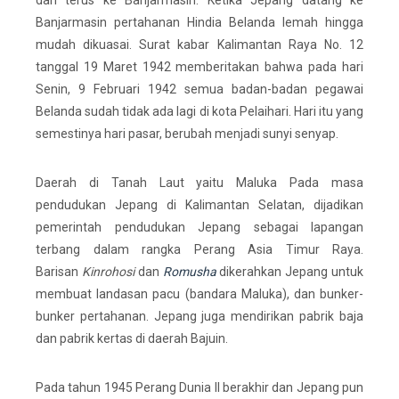
dan terus ke Banjarmasin. Ketika Jepang datang ke
Banjarmasin pertahanan Hindia Belanda lemah hingga
mudah dikuasai. Surat kabar Kalimantan Raya No. 12
tanggal 19 Maret 1942 memberitakan bahwa pada hari
Senin, 9 Februari 1942 semua badan-badan pegawai
Belanda sudah tidak ada lagi di kota Pelaihari. Hari itu yang
semestinya hari pasar, berubah menjadi sunyi senyap.
Daerah di Tanah Laut yaitu Maluka Pada masa
pendudukan Jepang di Kalimantan Selatan, dijadikan
pemerintah pendudukan Jepang sebagai lapangan
terbang dalam rangka Perang Asia Timur Raya.
Barisan
Kinrohosi
dan
Romusha
dikerahkan Jepang untuk
membuat landasan pacu (bandara Maluka), dan bunker-
bunker pertahanan. Jepang juga mendirikan pabrik baja
dan pabrik kertas di daerah Bajuin.
Pada tahun 1945 Perang Dunia II berakhir dan Jepang pun