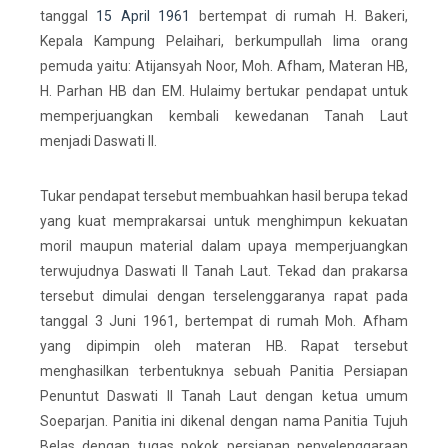
tanggal
15 April
1961
bertempat di rumah H. Bakeri,
Kepala Kampung Pelaihari, berkumpullah lima orang
pemuda yaitu: Atijansyah Noor, Moh. Afham, Materan HB,
H. Parhan HB dan EM. Hulaimy bertukar pendapat untuk
memperjuangkan kembali kewedanan Tanah Laut
menjadi Daswati II.
Tukar pendapat tersebut membuahkan hasil berupa tekad
yang kuat memprakarsai untuk menghimpun kekuatan
moril maupun material dalam upaya memperjuangkan
terwujudnya Daswati II Tanah Laut. Tekad dan prakarsa
tersebut dimulai dengan terselenggaranya rapat pada
tanggal 3 Juni 1961, bertempat di rumah Moh. Afham
yang dipimpin oleh materan HB. Rapat tersebut
menghasilkan terbentuknya sebuah Panitia Persiapan
Penuntut Daswati II Tanah Laut dengan ketua umum
Soeparjan. Panitia ini dikenal dengan nama Panitia Tujuh
Belas dengan tugas pokok persiapan penyelenggaraan