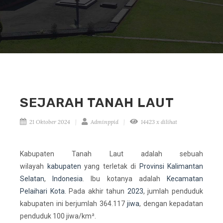
SEJARAH TANAH LAUT
21 Oktober 2024
Adminppid
14423 x dilihat
Kabupaten Tanah Laut
adalah sebuah
wilayah
kabupaten
yang terletak di
Provinsi Kalimantan
Selatan
,
Indonesia
. Ibu kotanya adalah
Kecamatan
Pelaihari Kota
. Pada akhir tahun
2023
, jumlah penduduk
kabupaten ini berjumlah 364.117
jiwa
, dengan kepadatan
penduduk 100 jiwa/km².