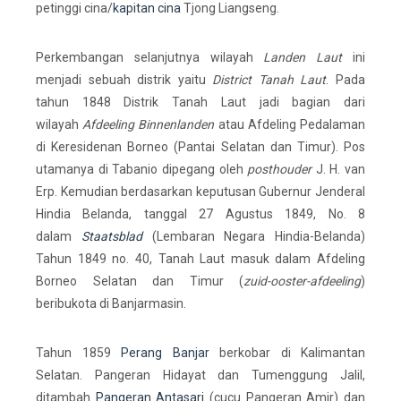
petinggi cina/
kapitan cina
Tjong Liangseng.
Perkembangan selanjutnya wilayah
Landen Laut
ini
menjadi sebuah distrik yaitu
District Tanah Laut
. Pada
tahun 1848 Distrik Tanah Laut jadi bagian dari
wilayah
Afdeeling Binnenlanden
atau Afdeling Pedalaman
di Keresidenan Borneo (Pantai Selatan dan Timur). Pos
utamanya di Tabanio dipegang oleh
posthouder
J. H. van
Erp. Kemudian berdasarkan keputusan Gubernur Jenderal
Hindia Belanda, tanggal 27 Agustus 1849, No. 8
dalam
Staatsblad
(Lembaran Negara Hindia-Belanda)
Tahun 1849 no. 40, Tanah Laut masuk dalam Afdeling
Borneo Selatan dan Timur (
zuid-ooster-afdeeling
)
beribukota di Banjarmasin.
Tahun 1859
Perang Banjar
berkobar di Kalimantan
Selatan. Pangeran Hidayat dan Tumenggung Jalil,
ditambah
Pangeran Antasari
(cucu Pangeran Amir) dan