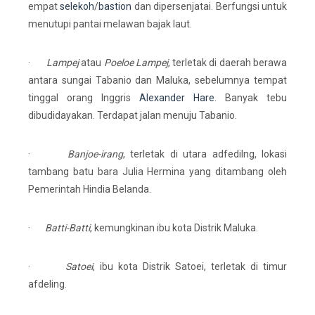
empat
selekoh
/
bastion
dan dipersenjatai. Berfungsi untuk
menutupi pantai melawan bajak laut.
·
Lampej
atau
Poeloe Lampej
, terletak di daerah berawa
antara sungai Tabanio dan Maluka, sebelumnya tempat
tinggal orang Inggris
Alexander Hare
. Banyak tebu
dibudidayakan. Terdapat jalan menuju Tabanio.
·
Banjoe-irang
, terletak di utara adfedilng, lokasi
tambang batu bara Julia Hermina yang ditambang oleh
Pemerintah Hindia Belanda.
·
Batti-Batti
, kemungkinan ibu kota Distrik Maluka.
·
Satoei
, ibu kota Distrik Satoei, terletak di timur
afdeling.