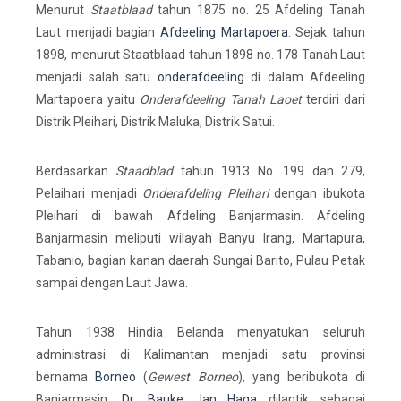
Menurut
Staatblaad
tahun 1875 no. 25 Afdeling Tanah
Laut menjadi bagian
Afdeeling Martapoera
. Sejak tahun
1898, menurut Staatblaad tahun 1898 no. 178 Tanah Laut
menjadi salah satu
onderafdeeling
di dalam Afdeeling
Martapoera yaitu
Onderafdeeling Tanah Laoet
terdiri dari
Distrik Pleihari, Distrik Maluka, Distrik Satui.
Berdasarkan
Staadblad
tahun 1913 No. 199 dan 279,
Pelaihari menjadi
Onderafdeling Pleihari
dengan ibukota
Pleihari di bawah Afdeling Banjarmasin. Afdeling
Banjarmasin meliputi wilayah Banyu Irang, Martapura,
Tabanio, bagian kanan daerah Sungai Barito, Pulau Petak
sampai dengan Laut Jawa.
Tahun 1938 Hindia Belanda menyatukan seluruh
administrasi di Kalimantan menjadi satu provinsi
bernama
Borneo
(
Gewest Borneo
), yang beribukota di
Banjarmasin.
Dr. Bauke Jan Haga
dilantik sebagai