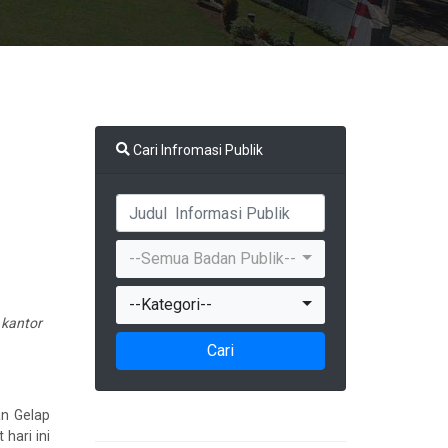
Cari Infromasi Publik
--Semua Badan Publik--
--Kategori--
 kantor
Cari
n Gelap
hari ini