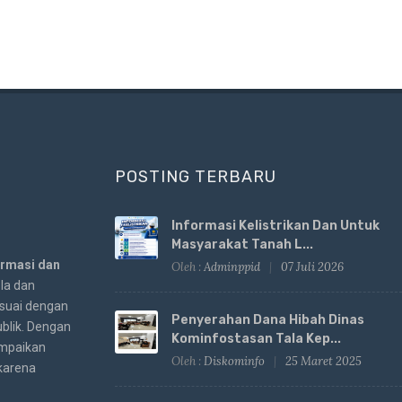
POSTING TERBARU
Informasi Kelistrikan Dan Untuk
Masyarakat Tanah L...
ormasi dan
Oleh :
Adminppid
07 Juli 2026
la dan
esuai dengan
Penyerahan Dana Hibah Dinas
blik. Dengan
Kominfostasan Tala Kep...
mpaikan
Oleh :
Diskominfo
25 Maret 2025
 karena