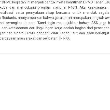
or DPMD.Kegiatan ini menjadi bentuk nyata komitmen DPMD Tanah La
arkoba dan mendukung program nasional P4GN. Aksi dilaksanakan
ialisasi, serta pernyataan sikap bersama untuk menolak segala
o Restanto, menyampaikan bahwa gerakan ini merupakan langkah aw
ernal perangkat daerah. “Kami ingin menunjukkan bahwa ASN juga b
an keteladanan dari lingkungan kerja adalah bagian dari pencega
 bagian dari sinergi DPMD dengan BNNK Tanah Laut dan akan berlanju
mberdayaan masyarakat dan pelibatan TP PKK.