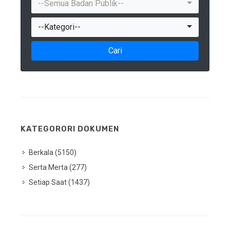
--Semua Badan Publik--
--Kategori--
Cari
KATEGORORI DOKUMEN
Berkala (5150)
Serta Merta (277)
Setiap Saat (1437)