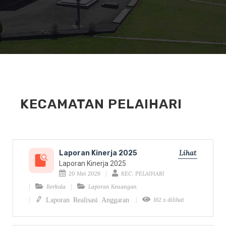
KECAMATAN PELAIHARI
Lihat
Laporan Kinerja 2025
Laporan Kinerja 2025
20 Mei 2026
KEC. PELAIHARI
Berkala
Laporan Keuangan
Laporan Realisasi Anggaran
162 x dilihat