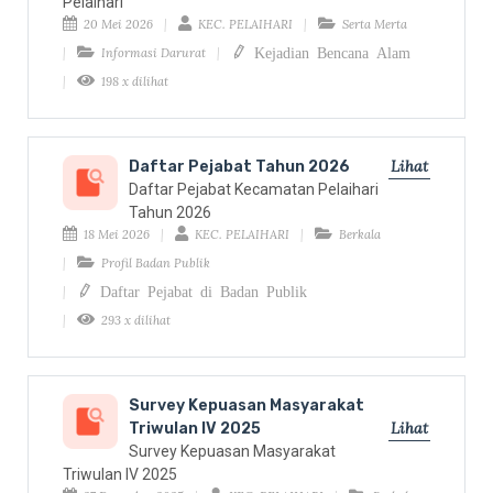
Pelaihari
20 Mei 2026
KEC. PELAIHARI
Serta Merta
Kejadian Bencana Alam
Informasi Darurat
198 x dilihat
Lihat
Daftar Pejabat Tahun 2026
Daftar Pejabat Kecamatan Pelaihari
Tahun 2026
18 Mei 2026
KEC. PELAIHARI
Berkala
Profil Badan Publik
Daftar Pejabat di Badan Publik
293 x dilihat
Survey Kepuasan Masyarakat
Lihat
Triwulan IV 2025
Survey Kepuasan Masyarakat
Triwulan IV 2025