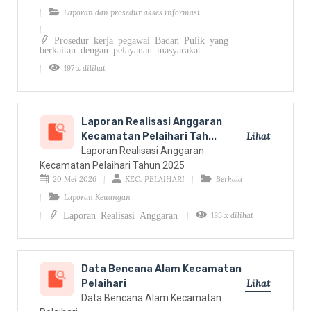
Laporan dan prosedur akses informasi
Prosedur kerja pegawai Badan Pulik yang
berkaitan dengan pelayanan masyarakat
197 x dilihat
Laporan Realisasi Anggaran
Lihat
Kecamatan Pelaihari Tah...
Laporan Realisasi Anggaran
Kecamatan Pelaihari Tahun 2025
20 Mei 2026
KEC. PELAIHARI
Berkala
Laporan Keuangan
Laporan Realisasi Anggaran
183 x dilihat
Data Bencana Alam Kecamatan
Lihat
Pelaihari
Data Bencana Alam Kecamatan