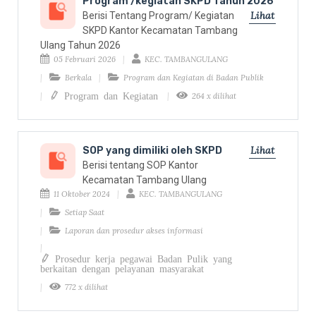
Program /kegiatan SKPD Tahun 2026
Lihat
Berisi Tentang Program/ Kegiatan
SKPD Kantor Kecamatan Tambang
Ulang Tahun 2026
05 Februari 2026
KEC. TAMBANGULANG
Berkala
Program dan Kegiatan di Badan Publik
Program dan Kegiatan
264 x dilihat
Lihat
SOP yang dimiliki oleh SKPD
Berisi tentang SOP Kantor
Kecamatan Tambang Ulang
11 Oktober 2024
KEC. TAMBANGULANG
Setiap Saat
Laporan dan prosedur akses informasi
Prosedur kerja pegawai Badan Pulik yang
berkaitan dengan pelayanan masyarakat
772 x dilihat