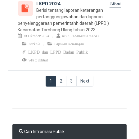
Lihat
LKPD 2024
Berisi tentang laporan keterangan
pertanggungjawaban dan laporan
penyelenggaraan pemerintahh daerah (LPPD )
Kecamatan Tambang Ulang tahun 2023
10 Oktober 2024
KEC. TAMBANGULANG
Berkala
Laporan Keuangan
LKPD dan LPPD Badan Publik
948 x dilihat
1
(current)
2
3
Next
Cari Infromasi Publik