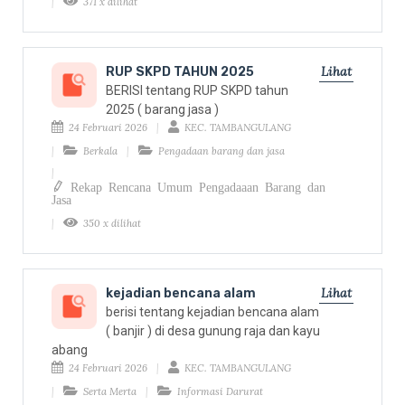
371 x dilihat
Lihat
RUP SKPD TAHUN 2025
BERISI tentang RUP SKPD tahun
2025 ( barang jasa )
24 Februari 2026
KEC. TAMBANGULANG
Berkala
Pengadaan barang dan jasa
Rekap Rencana Umum Pengadaaan Barang dan
Jasa
350 x dilihat
Lihat
kejadian bencana alam
berisi tentang kejadian bencana alam
( banjir ) di desa gunung raja dan kayu
abang
24 Februari 2026
KEC. TAMBANGULANG
Serta Merta
Informasi Darurat