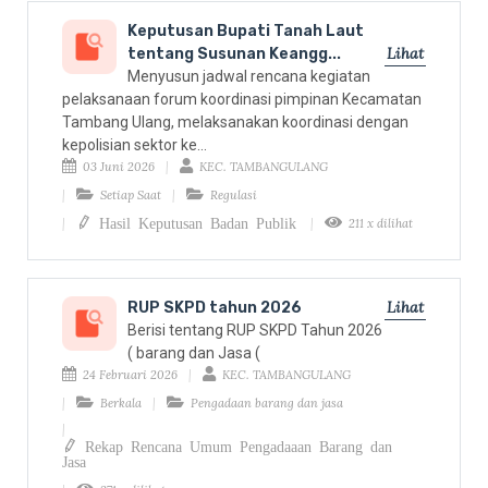
Keputusan Bupati Tanah Laut
Lihat
tentang Susunan Keangg...
Menyusun jadwal rencana kegiatan
pelaksanaan forum koordinasi pimpinan Kecamatan
Tambang Ulang, melaksanakan koordinasi dengan
kepolisian sektor ke...
03 Juni 2026
KEC. TAMBANGULANG
Setiap Saat
Regulasi
Hasil Keputusan Badan Publik
211 x dilihat
Lihat
RUP SKPD tahun 2026
Berisi tentang RUP SKPD Tahun 2026
( barang dan Jasa (
24 Februari 2026
KEC. TAMBANGULANG
Berkala
Pengadaan barang dan jasa
Rekap Rencana Umum Pengadaaan Barang dan
Jasa