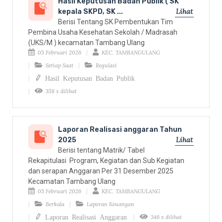
Hasil Keputusan Badan Publik ( SK
Lihat
kepala SKPD, SK ...
Berisi Tentang SK Pembentukan Tim
Pembina Usaha Kesehatan Sekolah / Madrasah
(UKS/M ) kecamatan Tambang Ulang
05 Februari 2026
KEC. TAMBANGULANG
Setiap Saat
Regulasi
Hasil Keputusan Badan Publik
358 x dilihat
Laporan Realisasi anggaran Tahun
Lihat
2025
Berisi tentang Matrik/ Tabel
Rekapitulasi Program, Kegiatan dan Sub Kegiatan
dan serapan Anggaran Per 31 Desember 2025
Kecamatan Tambang Ulang
05 Februari 2026
KEC. TAMBANGULANG
Berkala
Laporan Keuangan
Laporan Realisasi Anggaran
346 x dilihat